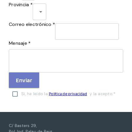
Provincia *
Correo electrónico *
Mensaje *
Enviar
Sí, he leído la
y la acepto.*
Política de privacidad
C/ Basters 29,
Pol. Ind. Palau de Reig