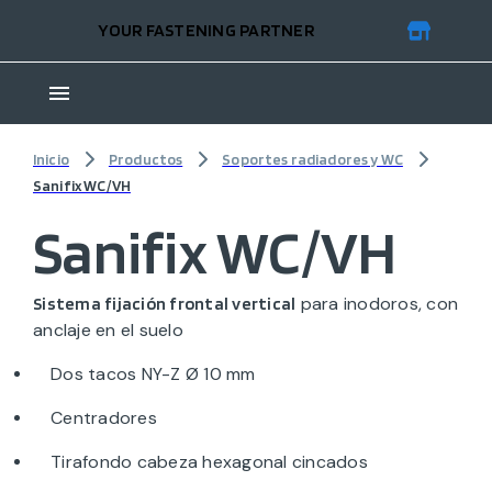
YOUR FASTENING PARTNER
Inicio
Productos
Soportes radiadores y WC
Sanifix WC/VH
Sanifix WC/VH
para inodoros, con
Sistema fijación frontal vertical
anclaje en el suelo
Dos tacos NY-Z Ø 10 mm
Centradores
Tirafondo cabeza hexagonal cincados