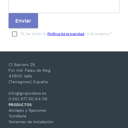
Enviar
Sí, he leído la
y la acepto.*
Política de privacidad
C/ Basters 29,
Pol. Ind. Palau de Reig
43800 Valls
(Tarragona), España
info@grupodesa.es
(+34) 977 60 84 06
PRODUCTOS
Anclajes y fijaciones
Tornillería
Sistemas de instalación