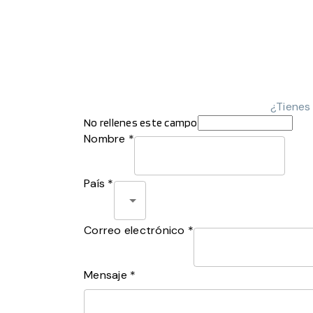
¿Tienes
No rellenes este campo
Nombre *
País *
Correo electrónico *
Mensaje *