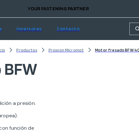
YOUR FASTENING PARTNER
a
Inversores
Contacto
cio
Productos
Proxxon Micromot
Motor fresado BFW 4
o BFW
ición a presión.
uropea).
 con función de