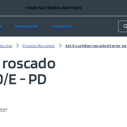
YOUR FASTENING PARTNER
a
Inversores
Contacto
ductos
Proxxon Micromot
Set 6 cuchillas roscado interior pd
s roscado
0/E - PD
55°.