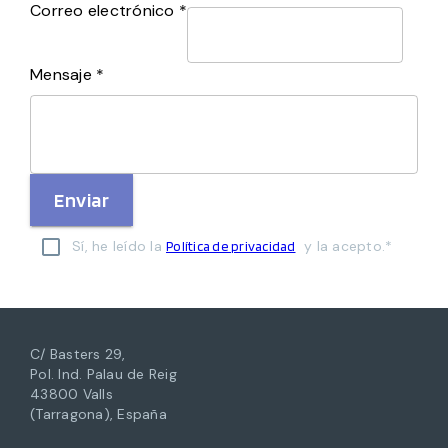
Correo electrónico *
Mensaje *
Enviar
Sí, he leído la
y la acepto.*
Política de privacidad
C/ Basters 29,
Pol. Ind. Palau de Reig
43800 Valls
(Tarragona), España