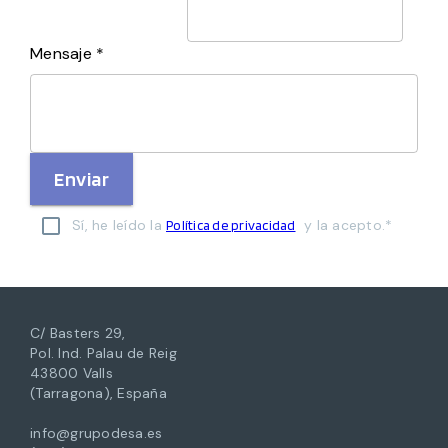
Mensaje *
Enviar
Sí, he leído la
y la acepto.*
Política de privacidad
C/ Basters 29,
Pol. Ind. Palau de Reig
43800 Valls
(Tarragona), España
info@grupodesa.es