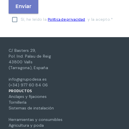
Enviar
Sí, he leído la
y la acepto.*
Política de privacidad
C/ Basters 29,
Pol. Ind. Palau de Reig
43800 Valls
(Tarragona), España
info@grupodesa.es
(+34) 977 60 84 06
PRODUCTOS
Anclajes y fijaciones
Tornillería
Sistemas de instalación
Herramientas y consumibles
Agricultura y poda