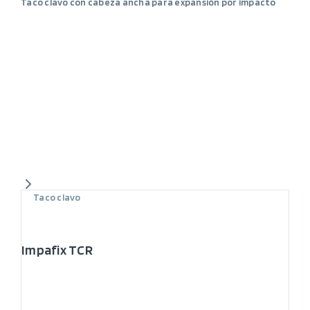
Taco clavo con cabeza ancha para expansión por impacto
Taco clavo
Impafix TCR