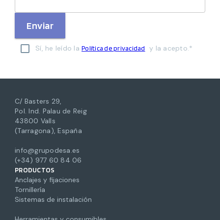
Enviar
Sí, he leído la
y la acepto.*
Política de privacidad
C/ Basters 29,
Pol. Ind. Palau de Reig
43800 Valls
(Tarragona), España
info@grupodesa.es
(+34) 977 60 84 06
PRODUCTOS
Anclajes y fijaciones
Tornillería
Sistemas de instalación
Herramientas y consumibles