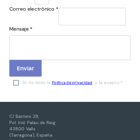
Correo electrónico *
Mensaje *
Enviar
Sí, he leído la
y la acepto.*
Política de privacidad
C/ Basters 29,
Pol. Ind. Palau de Reig
43800 Valls
(Tarragona), España