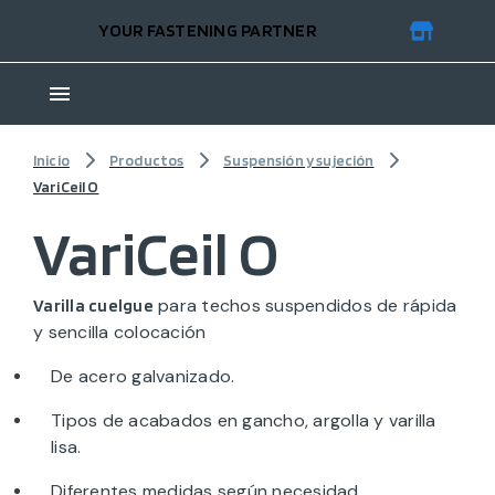
YOUR FASTENING PARTNER
Inicio
Productos
Suspensión y sujeción
VariCeil O
VariCeil O
para techos suspendidos de rápida
Varilla cuelgue
y sencilla colocación
De acero galvanizado.
Tipos de acabados en gancho, argolla y varilla
lisa.
Diferentes medidas según necesidad.