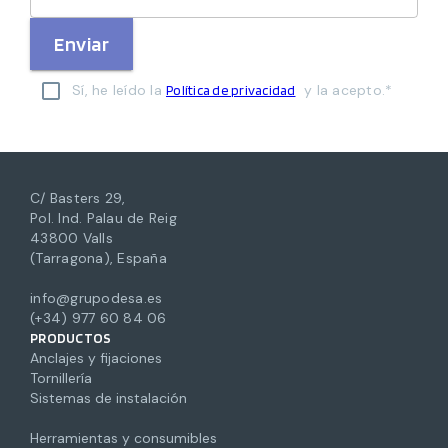
Enviar
Sí, he leído la
y la acepto.*
Política de privacidad
C/ Basters 29,
Pol. Ind. Palau de Reig
43800 Valls
(Tarragona), España
info@grupodesa.es
(+34) 977 60 84 06
PRODUCTOS
Anclajes y fijaciones
Tornillería
Sistemas de instalación
Herramientas y consumibles