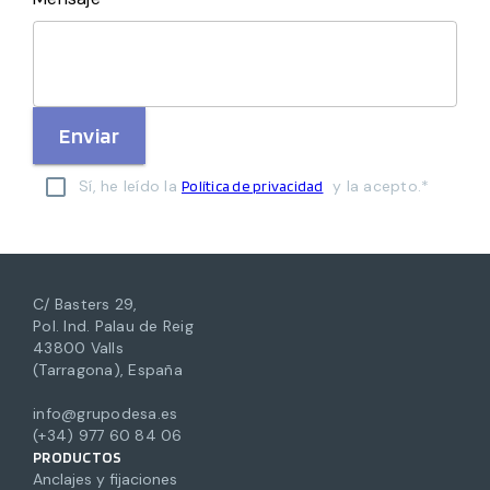
Enviar
Sí, he leído la
y la acepto.*
Política de privacidad
C/ Basters 29,
Pol. Ind. Palau de Reig
43800 Valls
(Tarragona), España
info@grupodesa.es
(+34) 977 60 84 06
PRODUCTOS
Anclajes y fijaciones