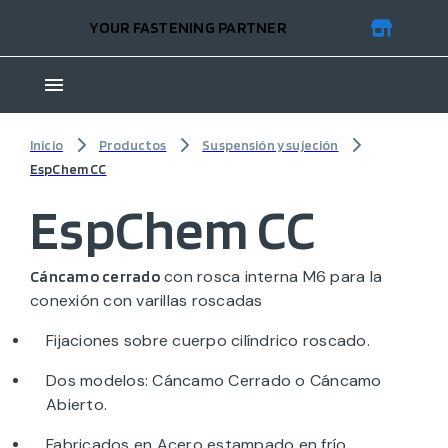
YOUR FASTENING PARTNER
Inicio
Productos
Suspensión y sujeción
EspChem CC
EspChem CC
con rosca interna M6 para la
Cáncamo cerrado
conexión con varillas roscadas
Fijaciones sobre cuerpo cilíndrico roscado.
Dos modelos: Cáncamo Cerrado o Cáncamo
Abierto.
Fabricados en Acero estampado en frío.