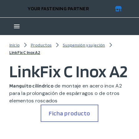
YOUR FASTENING PARTNER
Inicio
Productos
Suspensión y sujeción
LinkFix C Inox A2
LinkFix C Inox A2
de montaje en acero inox A2
Manguito cilíndrico
para la prolongación de espárragos o de otros
elementos roscados
Ficha producto