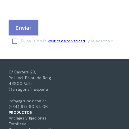
Enviar
Sí, he leído la
y la acepto.*
Política de privacidad
C/ Basters 29,
Pol. Ind. Palau de Reig
43800 Valls
(Tarragona), España
info@grupodesa.es
(+34) 977 60 84 06
PRODUCTOS
Anclajes y fijaciones
Tornillería