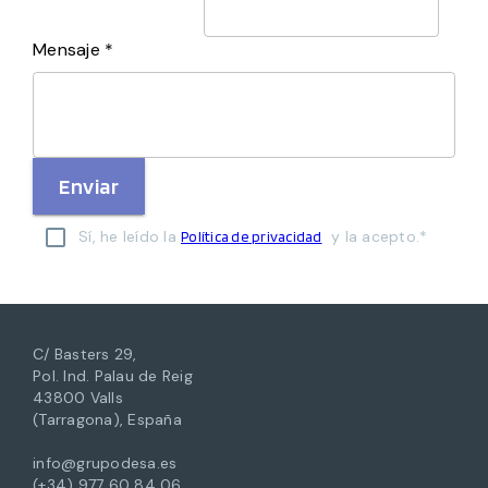
Mensaje *
Enviar
Sí, he leído la
y la acepto.*
Política de privacidad
C/ Basters 29,
Pol. Ind. Palau de Reig
43800 Valls
(Tarragona), España
info@grupodesa.es
(+34) 977 60 84 06