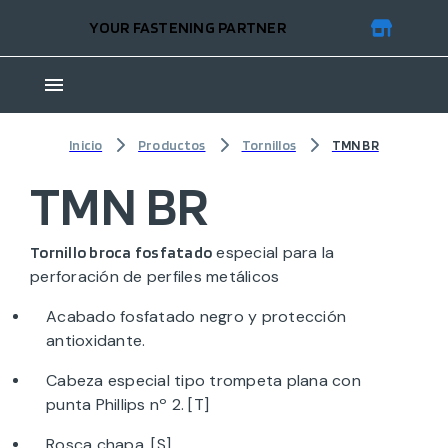
YOUR FASTENING PARTNER
Inicio
Productos
Tornillos
TMN BR
TMN BR
especial para la
Tornillo broca fosfatado
perforación de perfiles metálicos
Acabado fosfatado negro y protección
antioxidante.
Cabeza especial tipo trompeta plana con
punta Phillips nº 2. [T]
Rosca chapa. [S]