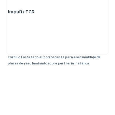
Impafix TCR
Tornillo fosfatado autorroscante para el ensamblaje de
placas de yeso laminado sobre perfilería metálica