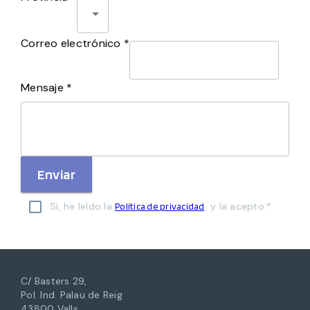
Correo electrónico *
Mensaje *
Enviar
Sí, he leído la
y la acepto.*
Política de privacidad
C/ Basters 29,
Pol. Ind. Palau de Reig
43800 Valls