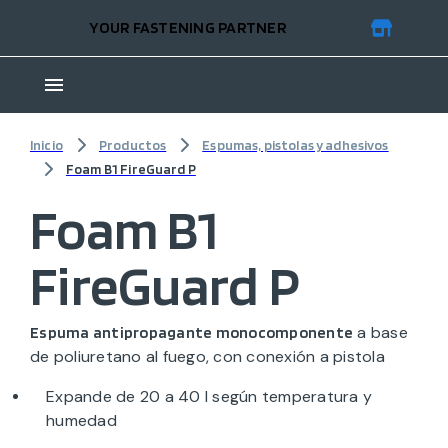
YOUR FASTENING PARTNER
Inicio
Productos
Espumas, pistolas y adhesivos
Foam B1 FireGuard P
Foam B1
FireGuard P
a base
Espuma antipropagante monocomponente
de poliuretano al fuego, con conexión a pistola
Expande de 20 a 40 l según temperatura y
humedad