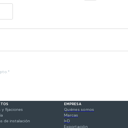
pto.*
CTOS
EMPRESA
 y fijaciones
Quiénes somos
ía
Marcas
s de instalación
I+D
Exportación