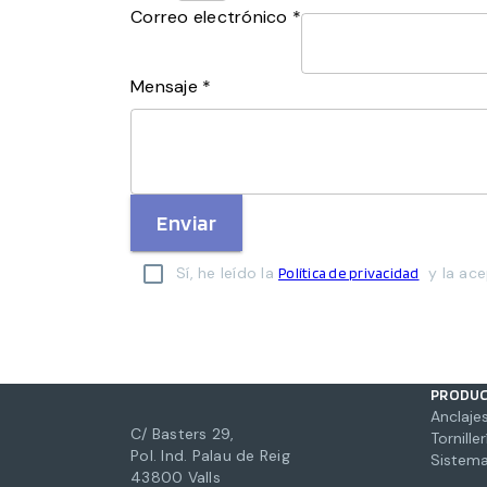
Correo electrónico *
Mensaje *
Enviar
Sí, he leído la
y la ace
Política de privacidad
PRODU
Anclajes
C/ Basters 29,
Torniller
Pol. Ind. Palau de Reig
Sistema
43800 Valls