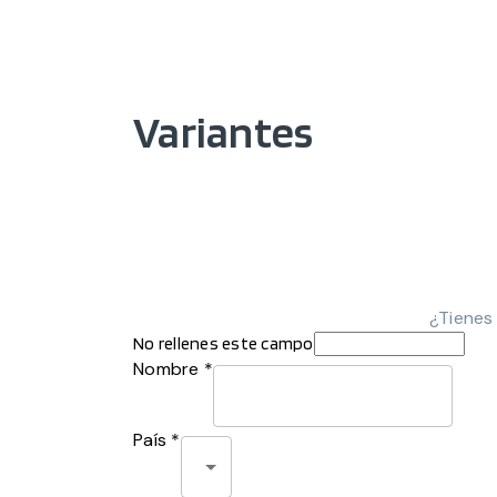
Variantes
¿Tienes
No rellenes este campo
Nombre *
País *