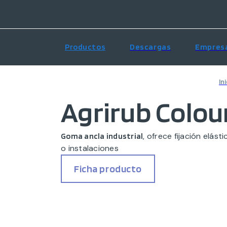
Productos
Descargas
Empres
In
Agrirub Colou
, ofrece fijación elás
Goma ancla industrial
o instalaciones
Ficha producto