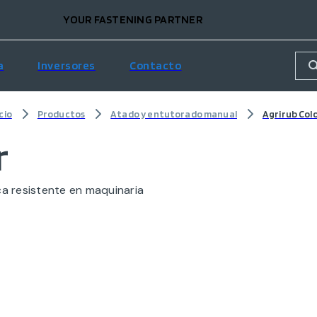
YOUR FASTENING PARTNER
a
Inversores
Contacto
icio
Productos
Atado y entutorado manual
Agrirub Col
r
tica resistente en maquinaria