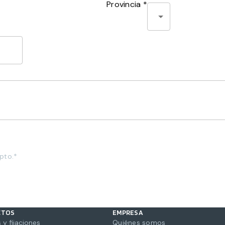
Provincia *
pto.*
CTOS
EMPRESA
 y fijaciones
Quiénes somos