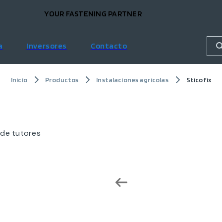
YOUR FASTENING PARTNER
a
Inversores
Contacto
Inicio
Productos
Instalaciones agrícolas
Sticofix
 de tutores