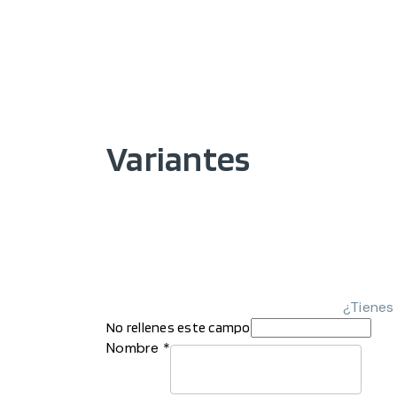
Variantes
¿Tienes
No rellenes este campo
Nombre *