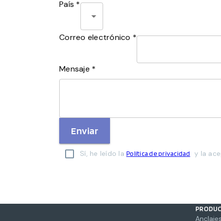
País *
Correo electrónico *
Mensaje *
Enviar
Sí, he leído la
y la ace
Política de privacidad
PRODU
Anclajes