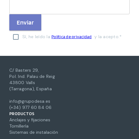
Enviar
Sí, he leído la
y la acepto.*
Política de privacidad
C/ Basters 29,
Pol. Ind. Palau de Reig
43800 Valls
(Tarragona), España
info@grupodesa.es
(+34) 977 60 84 06
PRODUCTOS
Anclajes y fijaciones
Tornillería
Sistemas de instalación