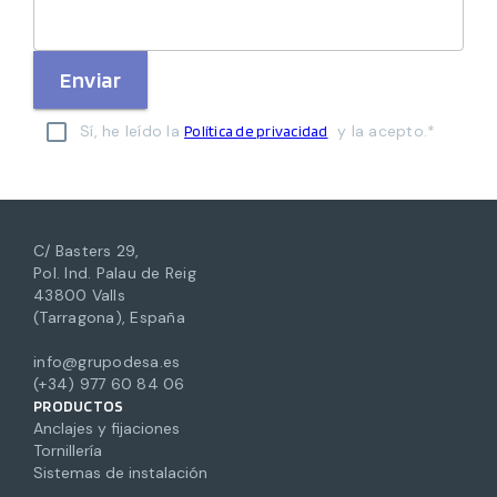
Enviar
Sí, he leído la
y la acepto.*
Política de privacidad
C/ Basters 29,
Pol. Ind. Palau de Reig
43800 Valls
(Tarragona), España
info@grupodesa.es
(+34) 977 60 84 06
PRODUCTOS
Anclajes y fijaciones
Tornillería
Sistemas de instalación