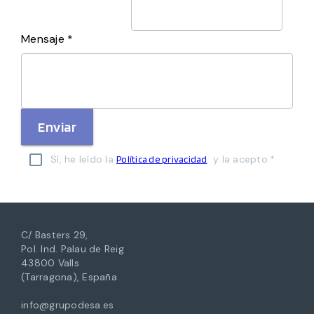
Mensaje *
Enviar
Sí, he leído la
y la acepto.*
Política de privacidad
C/ Basters 29,
Pol. Ind. Palau de Reig
43800 Valls
(Tarragona), España
info@grupodesa.es