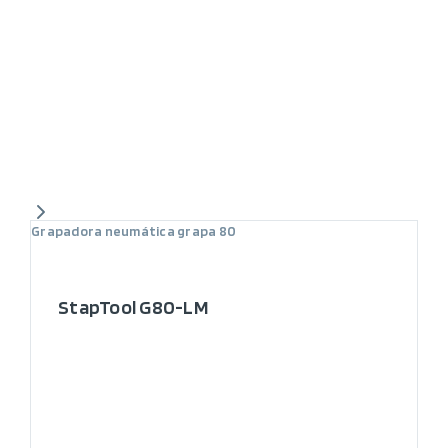
Grapadora neumática grapa 80
StapTool G80-LM