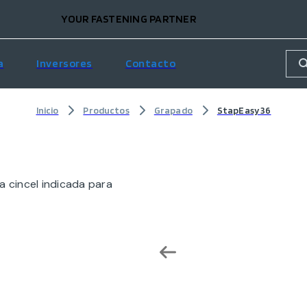
YOUR FASTENING PARTNER
a
Inversores
Contacto
Inicio
Productos
Grapado
StapEasy 36
 cincel indicada para