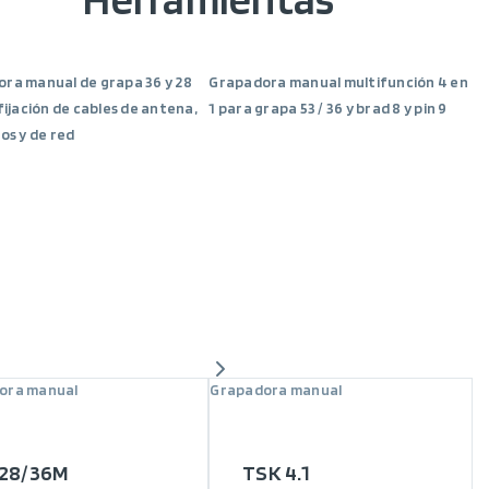
ra manual de grapa 36 y 28
Grapadora manual multifunción 4 en
fijación de cables de antena,
1 para grapa 53 / 36 y brad 8 y pin 9
os y de red
ora manual
Grapadora manual
 28/36M
TSK 4.1