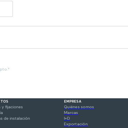
pto.*
CTOS
EMPRESA
 y fijaciones
Quiénes somos
ía
Marcas
s de instalación
I+D
Exportación