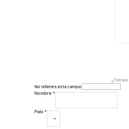
¿Tienes
No rellenes este campo
Nombre *
País *