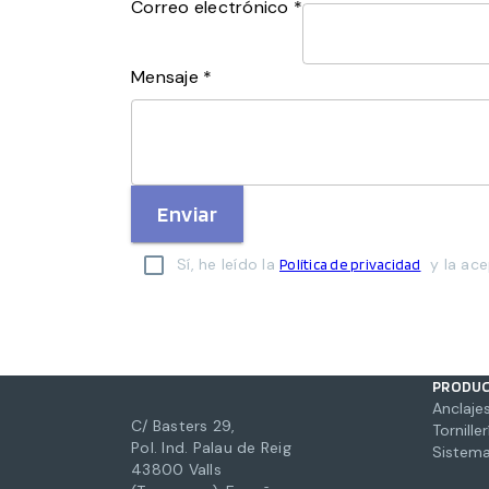
Correo electrónico *
Mensaje *
Enviar
Sí, he leído la
y la ace
Política de privacidad
PRODU
Anclajes
C/ Basters 29,
Torniller
Pol. Ind. Palau de Reig
Sistema
43800 Valls