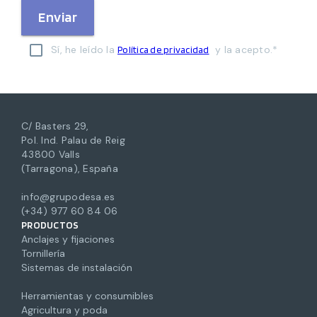
Enviar
Sí, he leído la
y la acepto.*
Política de privacidad
C/ Basters 29,
Pol. Ind. Palau de Reig
43800 Valls
(Tarragona), España
info@grupodesa.es
(+34) 977 60 84 06
PRODUCTOS
Anclajes y fijaciones
Tornillería
Sistemas de instalación
Herramientas y consumibles
Agricultura y poda