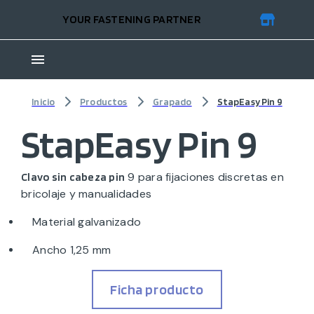
YOUR FASTENING PARTNER
Inicio
Productos
Grapado
StapEasy Pin 9
StapEasy Pin 9
9 para fijaciones discretas en
Clavo sin cabeza pin
bricolaje y manualidades
Material galvanizado
Ancho 1,25 mm
Ficha producto