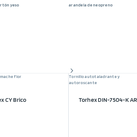
artón yeso
arandela de neopreno
mache flor
Tornillo autotaladrante y
autoroscante
ex CY Brico
Torhex DIN-7504-K A