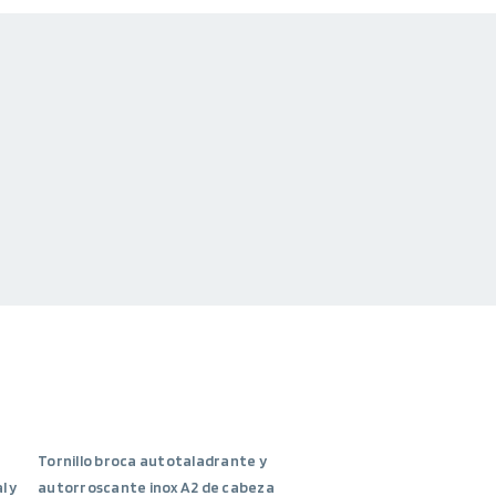
Tornillo broca autotaladrante y
l y
autorroscante inox A2 de cabeza