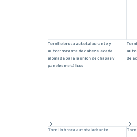
Tornillo broca autotaladrante y
Torni
autorroscante de cabeza lacada
auto
alomada para la unión de chapas y
de a
paneles metálicos
Tornillo broca autotaladrante
Torn