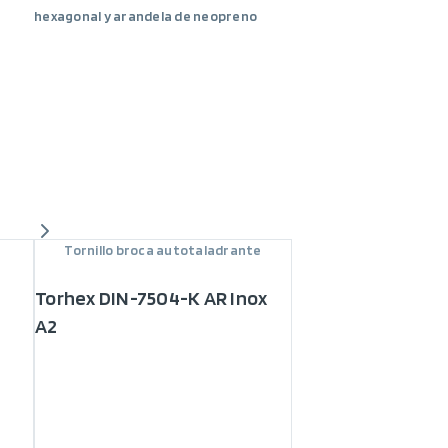
hexagonal y arandela de neopreno
Tornillo broca autotaladrante
Torhex DIN-7504-K AR Inox
R
A2