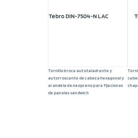
Tebro DIN-7504-N LAC
T
Tornillo broca autotaladrante y
Torni
autorroscante de cabeza hexagonal y
cabez
arandela de neopreno para fijaciones
chapa
de paneles sandwich