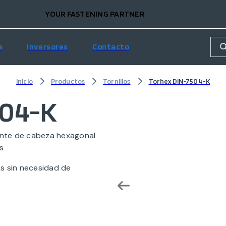
YOUR FASTENING PARTNER
a
Inversores
Contacto
Inicio
Productos
Tornillos
Torhex DIN-7504-K
504-K
nte de cabeza hexagonal
s
es sin necesidad de