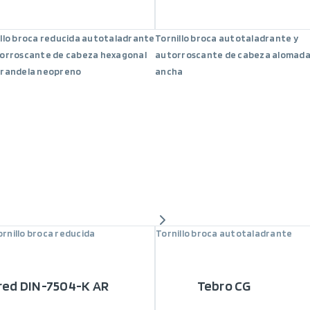
llo broca reducida autotaladrante
Tornillo broca autotaladrante y
torroscante de cabeza hexagonal
autorroscante de cabeza alomad
arandela neopreno
ancha
ornillo broca reducida
Tornillo broca autotaladrante
red DIN-7504-K AR
Tebro CG