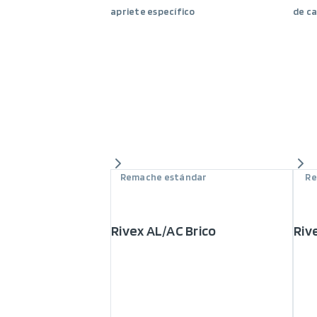
apriete específico
de c
Remache estándar
Re
Rivex AL/AC Brico
Riv