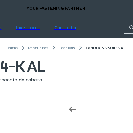
YOUR FASTENING PARTNER
a
Inversores
Contacto
Inicio
Productos
Tornillos
Tebro DIN-7504-K AL
04-K AL
oscante de cabeza