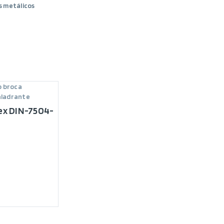
s metálicos
o broca
ladrante
ex DIN-7504-