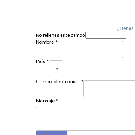
¿Tienes
No rellenes este campo
Nombre *
País *
Correo electrónico *
Mensaje *