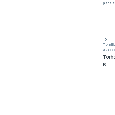
panele
Tornill
autota
Torh
K