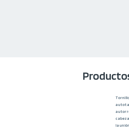
Productos
Tornill
autota
autorr
cabeza
la unió