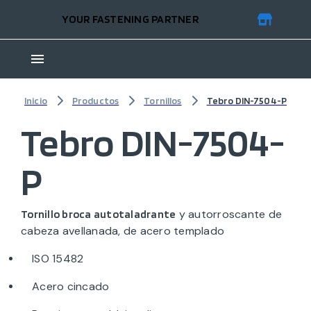
YOUR FASTENING PARTNER
Inicio
Productos
Tornillos
Tebro DIN-7504-P
Tebro DIN-7504-
P
y autorroscante de
Tornillo broca autotaladrante
cabeza avellanada, de acero templado
ISO 15482
Acero cincado