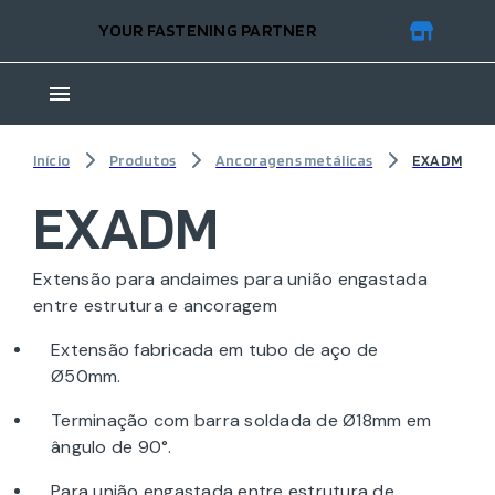
YOUR FASTENING PARTNER
Início
Produtos
Ancoragens metálicas
EXADM
EXADM
Extensão para andaimes para união engastada
entre estrutura e ancoragem
Extensão fabricada em tubo de aço de
Ø50mm.
Terminação com barra soldada de Ø18mm em
ângulo de 90°.
Para união engastada entre estrutura de