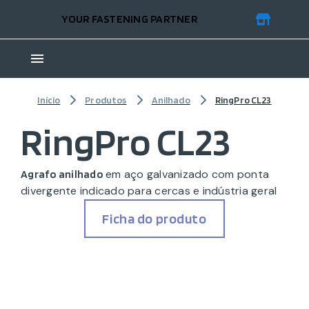
YOUR FASTENING PARTNER
Início
Produtos
Anilhado
RingPro CL23
RingPro CL23
em aço galvanizado com ponta
Agrafo anilhado
divergente indicado para cercas e indústria geral
Ficha do produto