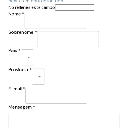
hesite em contactar-nos.
No rellenes este campo
Nome *
Sobrenome *
País *
Província *
E-mail *
Mensagem *