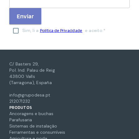
Enviar
Sim, li a
e aceito.*
Política de Privacidade
C/ Basters 29,
Pol. Ind. Palau de Reig
43800 Valls
(Tarragona), España
info@grupodesa.pt
212071232
PRODUTOS
Ancoragens e buchas
Parafusaria
Sistemas de instalação
Ferramentas e consumíveis
Agricultura e poda