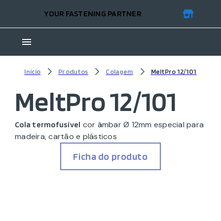
YOUR FASTENING PARTNER
Início
Produtos
Colagem
MeltPro 12/101
MeltPro 12/101
cor âmbar Ø 12mm especial para
Cola termofusível
madeira, cartão e plásticos
Ficha do produto