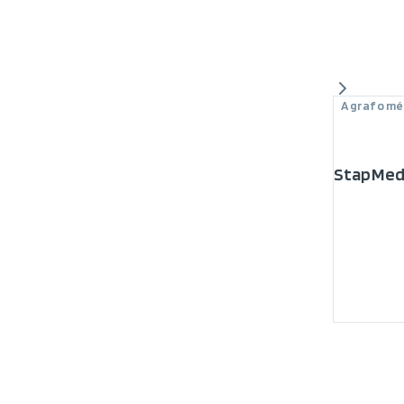
Agrafo mé
StapMed