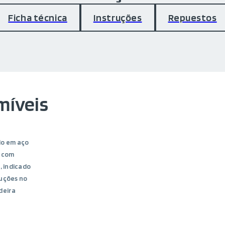
Ficha técnica
Instruções
Repuestos
míveis
o em aço
 com
, indicado
uções no
deira