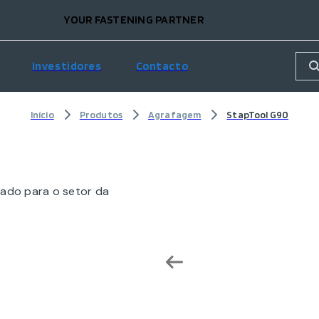
YOUR FASTENING PARTNER
Investidores
Contacto
Início
Produtos
Agrafagem
StapTool G90
cado para o setor da