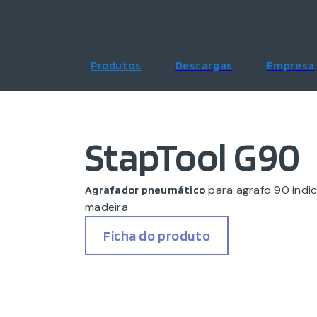
Produtos
Descargas
Empresa
StapTool G90
para agrafo 90 indi
Agrafador pneumático
madeira
Ficha do produto