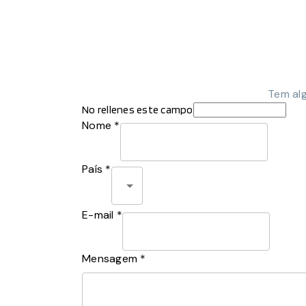
Tem al
No rellenes este campo
Nome *
País *
E-mail *
Mensagem *