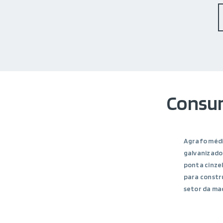
Consu
Agrafo médi
galvanizado
ponta cinzel
para constr
setor da ma