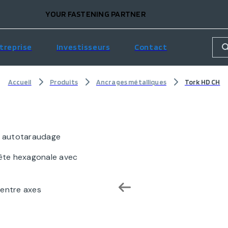
YOUR FASTENING PARTNER
treprise
Investisseurs
Contact
Accueil
Produits
Ancrages métalliques
Tork HD CH
r autotaraudage
 tête hexagonale avec
 entre axes