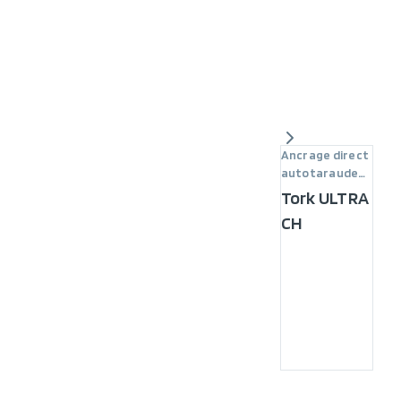
Ancrage direct
autotaraudeur
certifié
Tork ULTRA
CH