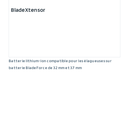
BladeXtensor
Batterie lithium-ion compatible pour les élagueuses sur
batterie BladeForce de 32 mm et 37 mm