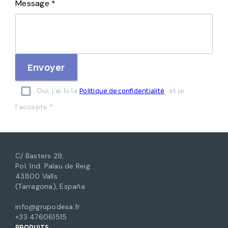
Message *
Envoyer
Oui, j'ai lu la
et je
Politique de confidentialité
l'accepte.*
C/ Basters 29,
Pol. Ind. Palau de Reig
43800 Valls
(Tarragona), España
info@grupodesa.fr
+33 476061515
PRODUITS