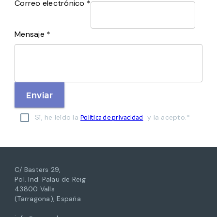
Correo electrónico *
Mensaje *
Enviar
Sí, he leído la
y la acepto.*
Política de privacidad
C/ Basters 29,
Pol. Ind. Palau de Reig
43800 Valls
(Tarragona), España