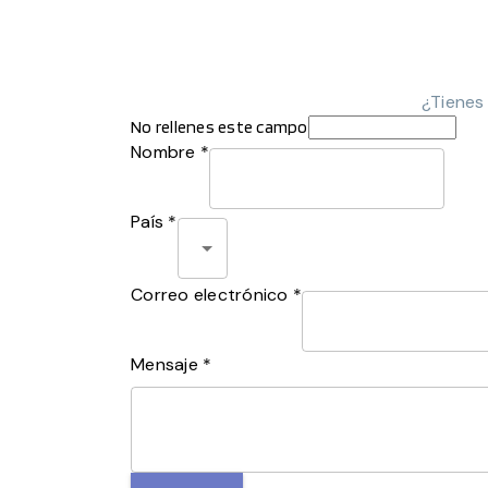
¿Tienes
No rellenes este campo
Nombre *
País *
Correo electrónico *
Mensaje *