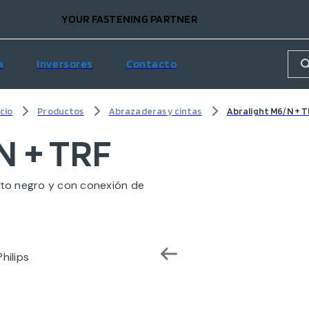
YOUR FASTENING PARTNER
a
Inversores
Contacto
icio
Productos
Abrazaderas y cintas
Abralight M6/N + 
N + TRF
nto negro y con conexión de
hilips