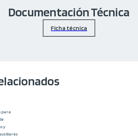
Documentación Técnica
Ficha técnica
elacionados
 para
de
s y
uxiliares