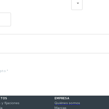
pto.*
CTOS
EMPRESA
 y fijaciones
Quiénes somos
ía
Marcas