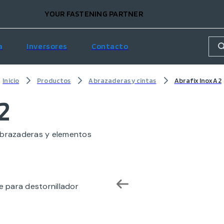
YOUR FASTENING PARTNER
a
Inversores
Contacto
Inicio
Productos
Abrazaderas y cintas
Abrafix Inox A2
2
abrazaderas y elementos
 para destornillador