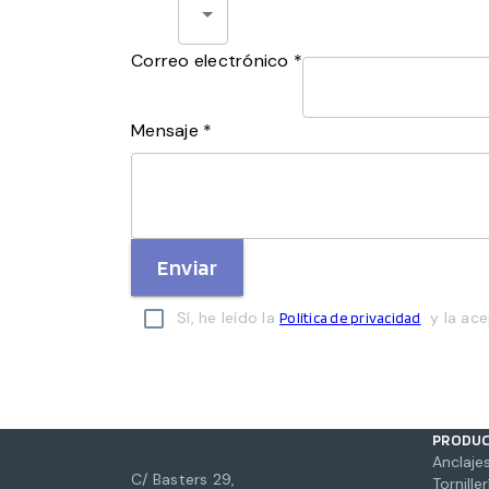
Correo electrónico *
Mensaje *
Enviar
Sí, he leído la
y la ace
Política de privacidad
PRODU
Anclajes
C/ Basters 29,
Torniller