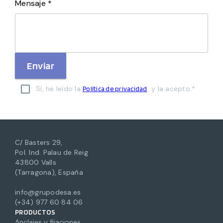
Mensaje *
Enviar
Sí, he leído la
y la acepto.*
Política de privacidad
C/ Basters 29,
Pol. Ind. Palau de Reig
43800 Valls
(Tarragona), España
info@grupodesa.es
(+34) 977 60 84 06
PRODUCTOS
Anclajes y fijaciones