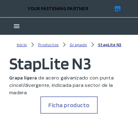
YOUR FASTENING PARTNER
Inicio
Productos
Grapado
StapLite N3
StapLite N3
de acero galvanizado con punta
Grapa ligera
cincel/divergente, indicada para sector de la
madera
Ficha producto