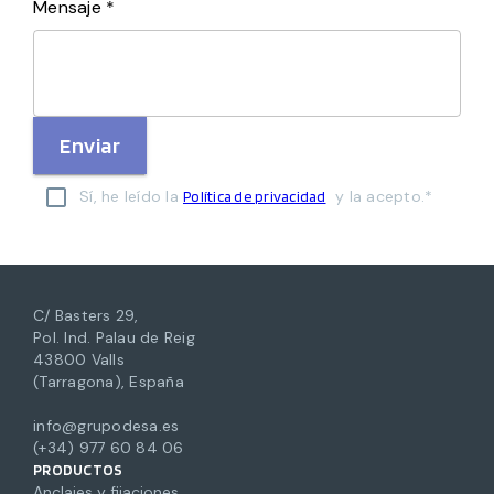
Mensaje *
Enviar
Sí, he leído la
y la acepto.*
Política de privacidad
C/ Basters 29,
Pol. Ind. Palau de Reig
43800 Valls
(Tarragona), España
info@grupodesa.es
(+34) 977 60 84 06
PRODUCTOS
Anclajes y fijaciones