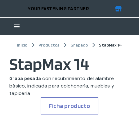
YOUR FASTENING PARTNER
Inicio
Productos
Grapado
StapMax 14
StapMax 14
con recubrimiento del alambre
Grapa pesada
básico, indicada para colchonería, muebles y
tapicería
Ficha producto