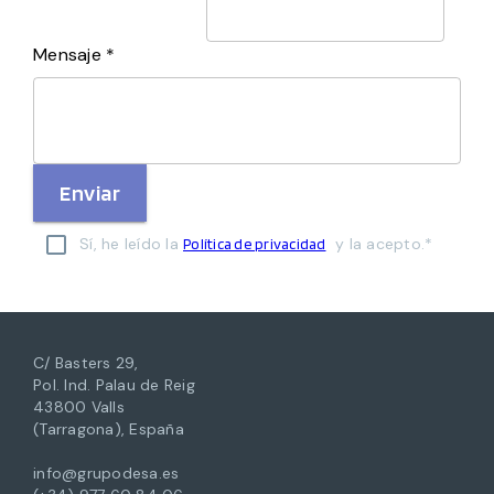
Mensaje *
Enviar
Sí, he leído la
y la acepto.*
Política de privacidad
C/ Basters 29,
Pol. Ind. Palau de Reig
43800 Valls
(Tarragona), España
info@grupodesa.es