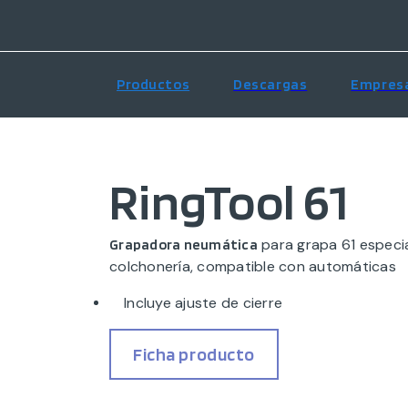
Productos
Descargas
Empres
RingTool 61
para grapa 61 especia
Grapadora neumática
colchonería, compatible con automáticas
Incluye ajuste de cierre
Ficha producto