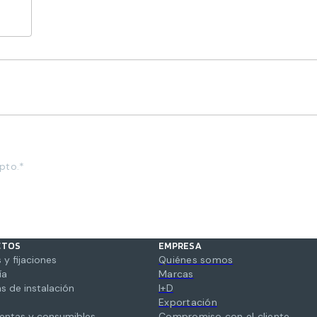
pto.*
CTOS
EMPRESA
 y fijaciones
Quiénes somos
ía
Marcas
s de instalación
I+D
Exportación
entas y consumibles
Compromiso con el cliente