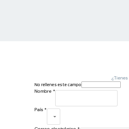
¿Tienes
No rellenes este campo
Nombre *
País *
Correo electrónico *