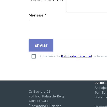
Mensaje *
Enviar
Sí, he leído la
y la ace
Política de privacidad
PRODU
Anclajes
C/ Basters 29,
Torniller
Pol. Ind. Palau de Reig
Sistema
43800 Valls
(Tarragona), España
Herrami