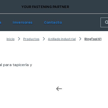
YOUR FASTENING PARTNER
a
Inversores
Contacto
Inicio
Productos
Anillado industrial
RingTool 61
l para tapicería y