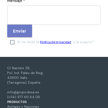
Mensaje *
Enviar
Sí, he leído la
y la acepto.*
Política de privacidad
C/ Basters 29,
Pol. Ind. Palau de Reig
43800 Valls
(Tarragona), España
info@grupodesa.es
(+34) 977 60 84 06
PRODUCTOS
Anclajes y fijaciones