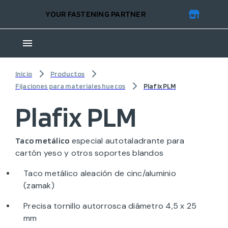
YOUR FASTENING PARTNER
Inicio
Productos
Fijaciones para materiales huecos
Plafix PLM
Plafix PLM
especial autotaladrante para
Taco metálico
cartón yeso y otros soportes blandos
Taco metálico aleación de cinc/aluminio
(zamak)
Precisa tornillo autorrosca diámetro 4,5 x 25
mm