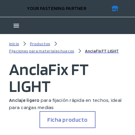
YOUR FASTENING PARTNER
Inicio
Productos
Fijaciones para materiales huecos
AnclaFix FT LIGHT
AnclaFix FT
LIGHT
para fijación rápida en techos, ideal
Anclaje ligero
para cargas medias
Ficha producto