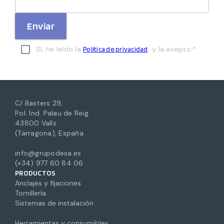
Enviar
Sí, he leído la
y la acepto.*
Política de privacidad
C/ Basters 29,
Pol. Ind. Palau de Reig
43800 Valls
(Tarragona), España
info@grupodesa.es
(+34) 977 60 84 06
PRODUCTOS
Anclajes y fijaciones
Tornillería
Sistemas de instalación
Herramientas y consumibles