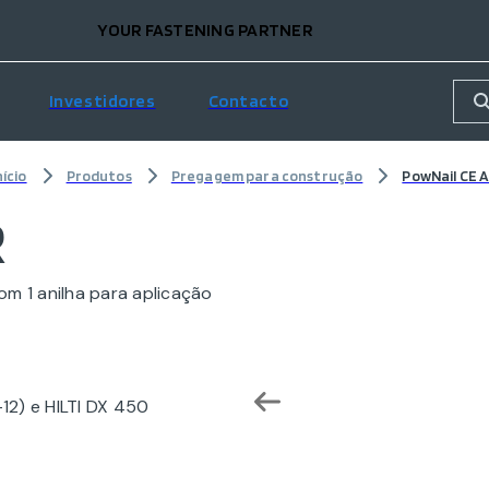
YOUR FASTENING PARTNER
Investidores
Contacto
nício
Produtos
Pregagem para construção
PowNail CE 
R
m 1 anilha para aplicação
12) e HILTI DX 450