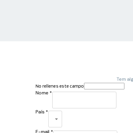
Tem al
No rellenes este campo
Nome *
País *
E-mail *