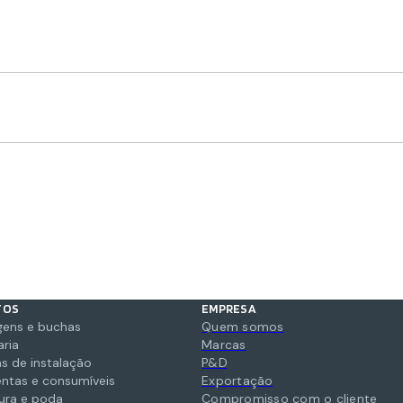
TOS
EMPRESA
gens e buchas
Quem somos
aria
Marcas
s de instalação
P&D
ntas e consumíveis
Exportação
tura e poda
Compromisso com o cliente