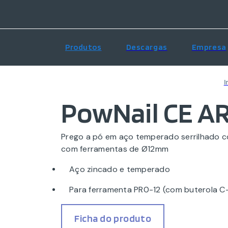
Produtos
Descargas
Empresa
I
PowNail CE A
Prego a pó em aço temperado serrilhado co
com ferramentas de Ø12mm
Aço zincado e temperado
Para ferramenta PR0-12 (com buterola C-
Ficha do produto