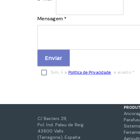
Mensagem *
Enviar
Sim, li a
e aceito.*
Política de Privacidade
PRODU
Ancora
C/ Basters 29,
Parafus
Pol. Ind. Palau de Reig
Sistema
43800 Valls
Ferrame
(Tarragona), España
Agricul