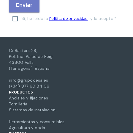
Enviar
Sí, he leído la
y la acepto.*
Política de privacidad
C/ Basters 29,
Pol. Ind. Palau de Reig
43800 Valls
(Tarragona), España
info@grupodesa.es
(+34) 977 60 84 06
PRODUCTOS
Anclajes y fijaciones
Tornillería
Sistemas de instalación
Herramientas y consumibles
Agricultura y poda