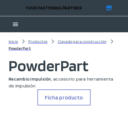
YOUR FASTENING PARTNER
Inicio
Productos
Clavado para construcción
PowderPart
PowderPart
, accesorio para herramienta
Recambio impulsión
de impulsión
Ficha producto