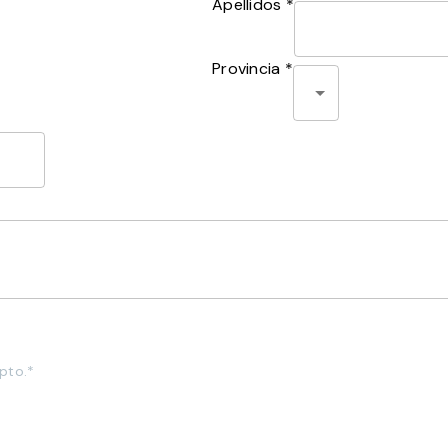
Apellidos *
Provincia *
pto.*