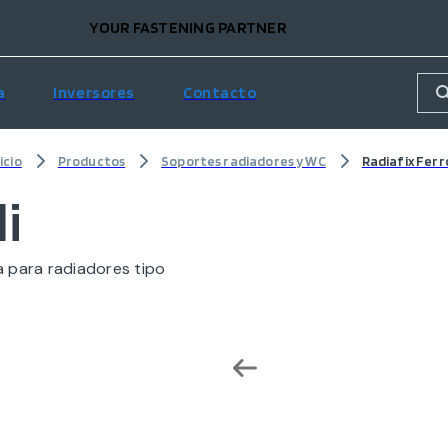
YOUR FASTENING PARTNER
a
Inversores
Contacto
icio
Productos
Soportes radiadores y WC
Radiafix Ferro
li
a para radiadores tipo