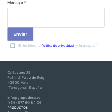
Mensaje *
Enviar
Sí, he leído la
y la acepto.*
Política de privacidad
C/ Basters 29,
Pol. Ind. Palau de Reig
43800 Valls
(Tarragona), España
info@grupodesa.es
(+34) 977 60 84 06
PRODUCTOS