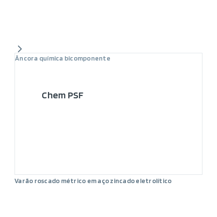
Âncora química bicomponente
Chem PSF
Varão roscado métrico em aço zincado eletrolítico