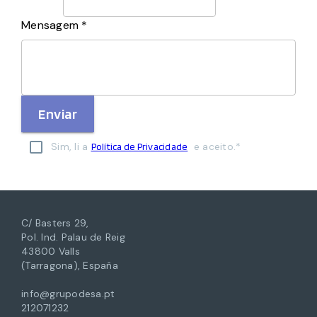
Mensagem *
Enviar
Sim, li a
e aceito.*
Política de Privacidade
C/ Basters 29,
Pol. Ind. Palau de Reig
43800 Valls
(Tarragona), España
info@grupodesa.pt
212071232