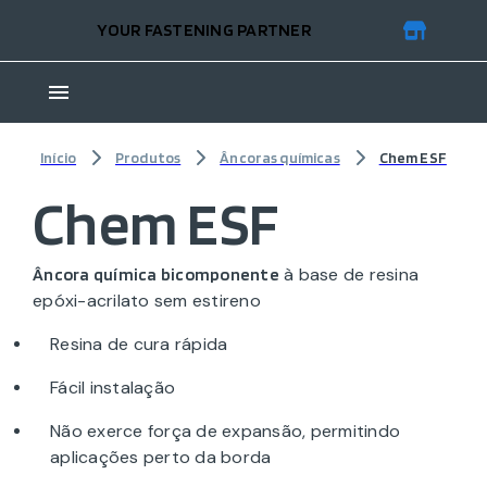
YOUR FASTENING PARTNER
Início
Produtos
Âncoras químicas
Chem ESF
Chem ESF
à base de resina
Âncora química bicomponente
epóxi-acrilato sem estireno
Resina de cura rápida
Fácil instalação
Não exerce força de expansão, permitindo
aplicações perto da borda