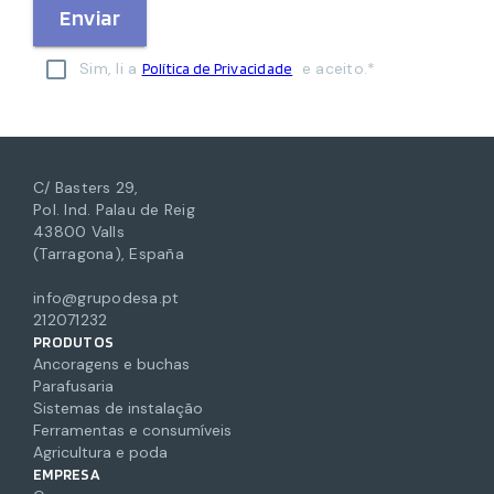
Enviar
Sim, li a
e aceito.*
Política de Privacidade
C/ Basters 29,
Pol. Ind. Palau de Reig
43800 Valls
(Tarragona), España
info@grupodesa.pt
212071232
PRODUTOS
Ancoragens e buchas
Parafusaria
Sistemas de instalação
Ferramentas e consumíveis
Agricultura e poda
EMPRESA