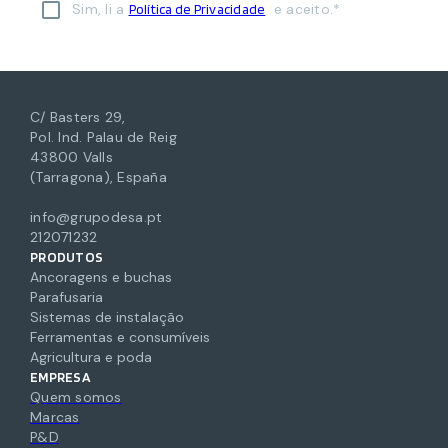
Sim, li a
e aceito.*
Política de Privacidade
C/ Basters 29,
Pol. Ind. Palau de Reig
43800 Valls
(Tarragona), España
info@grupodesa.pt
212071232
PRODUTOS
Ancoragens e buchas
Parafusaria
Sistemas de instalação
Ferramentas e consumíveis
Agricultura e poda
EMPRESA
Quem somos
Marcas
P&D