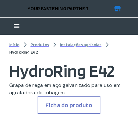
YOUR FASTENING PARTNER
Início
Produtos
Instalações agrícolas
HydroRing E42
HydroRing E42
Grapa de rega em aço galvanizado para uso em
agrafadora de tubagem
Ficha do produto